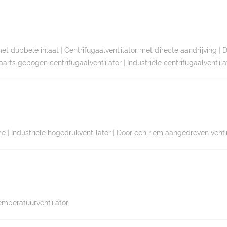
met dubbele inlaat
|
Centrifugaalventilator met directe aandrijving
|
D
arts gebogen centrifugaalventilator
|
Industriële centrifugaalventila
me
|
Industriële hogedrukventilator
|
Door een riem aangedreven venti
emperatuurventilator