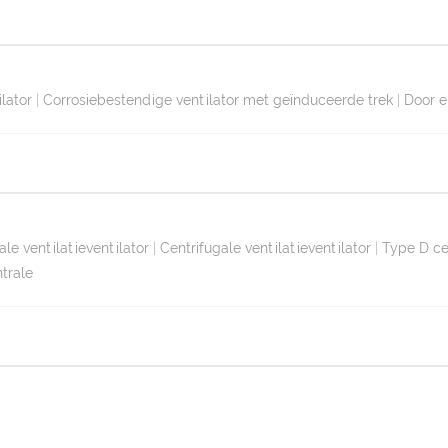
lator
|
Corrosiebestendige ventilator met geïnduceerde trek
|
Door e
le ventilatieventilator
|
Centrifugale ventilatieventilator
|
Type D cen
ntrale