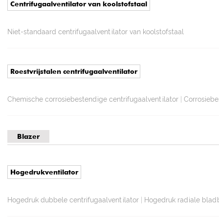
Centrifugaalventilator van koolstofstaal
Niet-standaard centrifugaalventilator van koolstofstaal
Roestvrijstalen centrifugaalventilator
Chemische corrosiebestendige centrifugaalventilator
|
Corrosiebe
Blazer
Hogedrukventilator
Hogedruk dubbele centrifugaalventilator
|
Hogedruk radiale blad