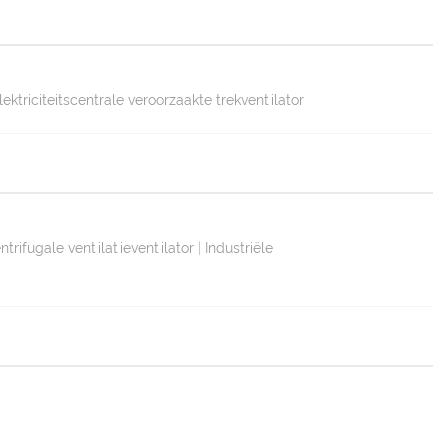
lektriciteitscentrale veroorzaakte trekventilator
trifugale ventilatieventilator
|
Industriële