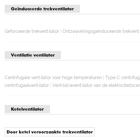
Geïnduceerde trekventilator
Geforceerde trekventilator
|
Ontzwavelingsgeïnduceerde trekventi
Ventilatie ventilator
Centrifugale ventilator voor hoge temperaturen
|
Type C centrifuga
centrifugaalventilator
|
Ventilatieventilator van de elektriciteitsce
Ketelventilator
Door ketel veroorzaakte trekventilator