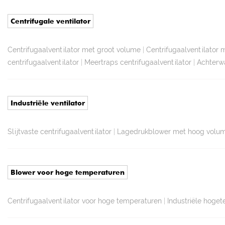
Centrifugale ventilator
Centrifugaalventilator met groot volume
|
Centrifugaalventilator 
centrifugaalventilator
|
Meertraps centrifugaalventilator
|
Achterwa
Industriële ventilator
Slijtvaste centrifugaalventilator
|
Lagedrukblower met hoog volu
Blower voor hoge temperaturen
Centrifugaalventilator voor hoge temperaturen
|
Industriële hoget