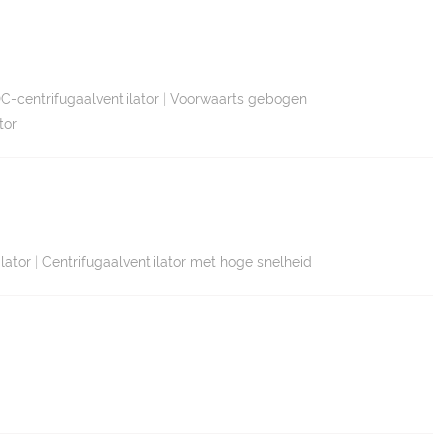
C-centrifugaalventilator
|
Voorwaarts gebogen
tor
lator
|
Centrifugaalventilator met hoge snelheid