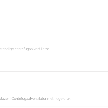
stendige centrifugaalventilator
blazer
|
Centrifugaalventilator met hoge druk