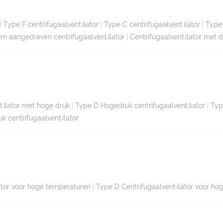
|
Type F centrifugaalventilator
|
Type C centrifugaalventilator
|
Type 
em aangedreven centrifugaalventilator
|
Centrifugaalventilator met d
ntilator met hoge druk
|
Type D Hogedruk centrifugaalventilator
|
Typ
uk centrifugaalventilator
ator voor hoge temperaturen
|
Type D Centrifugaalventilator voor ho