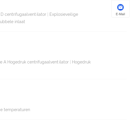
D centrifugaalventilator
|
Explosieveilige
E-Mail
ubbele inlaat
e A Hogedruk centrifugaalventilator
|
Hogedruk
ge temperaturen