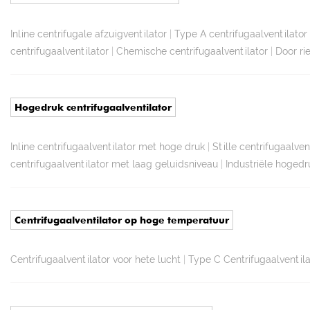
Inline centrifugale afzuigventilator
|
Type A centrifugaalventilator
centrifugaalventilator
|
Chemische centrifugaalventilator
|
Door ri
Hogedruk centrifugaalventilator
Inline centrifugaalventilator met hoge druk
|
Stille centrifugaalve
centrifugaalventilator met laag geluidsniveau
|
Industriële hogedr
Centrifugaalventilator op hoge temperatuur
Centrifugaalventilator voor hete lucht
|
Type C Centrifugaalventil