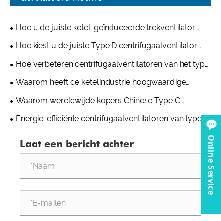
Hoe u de juiste ketel-geïnduceerde trekventilator
kiest voor industriële toepassingen
Hoe kiest u de juiste Type D centrifugaalventilator
voor uw industriële ventilatiesysteem?
Hoe verbeteren centrifugaalventilatoren van het type
A de ventilatie in magazijnen en logistieke centra?
Waarom heeft de ketelindustrie hoogwaardige
centrifugaalventilatoren nodig?
Waarom wereldwijde kopers Chinese Type C
centrifugaalventilatorfabrikanten kiezen voor
Energie-efficiënte centrifugaalventilatoren van type A
aangepaste projecten
helpen klanten de bedrijfskosten op de lange termijn te
Online Service
Laat een bericht achter
verlagen