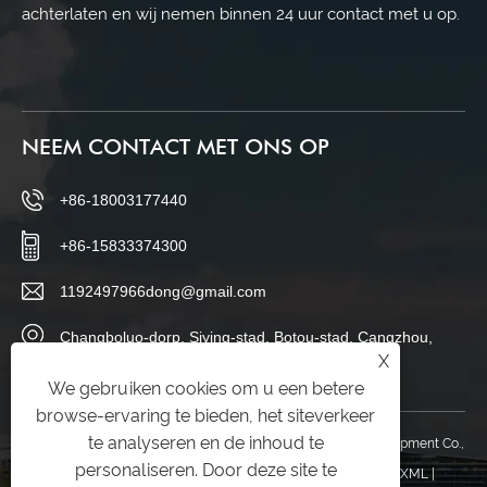
achterlaten en wij nemen binnen 24 uur contact met u op.
NEEM CONTACT MET ONS OP
+86-18003177440
+86-15833374300
1192497966dong@gmail.com
Changboluo-dorp, Siying-stad, Botou-stad, Cangzhou,
X
provincie Hebei, China
We gebruiken cookies om u een betere
browse-ervaring te bieden, het siteverkeer
te analyseren en de inhoud te
Copyright © 2025 Hebei Ketong Environmental Protection Equipment Co.,
personaliseren. Door deze site te
Ltd. Alle rechten voorbehouden.
Links
|
Sitemap
|
RSS
|
XML
|