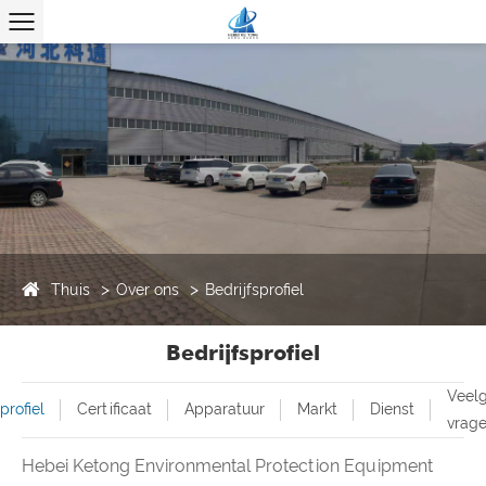
Thuis
Over ons
Bedrijfsprofiel
Bedrijfsprofiel
Veelg
profiel
Certificaat
Apparatuur
Markt
Dienst
vrag
Hebei Ketong Environmental Protection Equipment