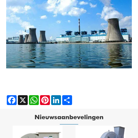
Facebook
X
WhatsApp
Pinterest
LinkedIn
Share
Nieuwsaanbevelingen