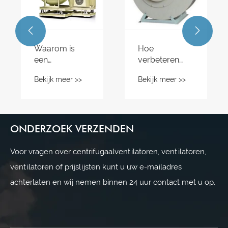


Waarom is
Hoe
een
verbeteren
roestvrijstalen
centrifugaalventilatoren
Bekijk meer >>
Bekijk meer >>
atoroplossingen
centrifugaalventilator
van het type A
de slimme
de ventilatie in
keuze voor
magazijnen en
zware
logistieke
atorgeleider
industriële
centra?
ONDERZOEK VERZENDEN
luchtstromen?
Voor vragen over centrifugaalventilatoren, ventilatoren,
ventilatoren of prijslijsten kunt u uw e-mailadres
achterlaten en wij nemen binnen 24 uur contact met u op.