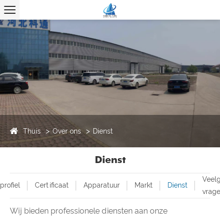
Thuis
Over ons
Dienst
Dienst
Veelg
profiel
Certificaat
Apparatuur
Markt
Dienst
vrag
Wij bieden professionele diensten aan onze