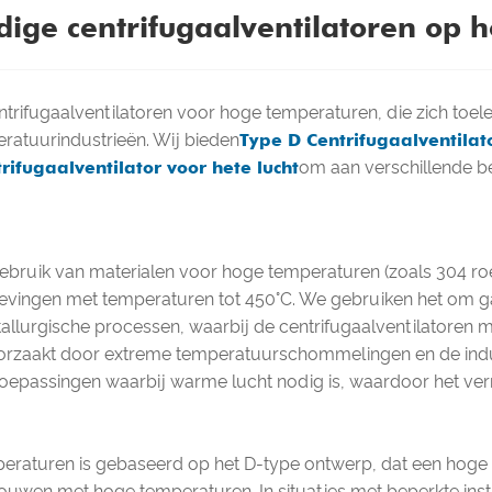
dige centrifugaalventilatoren op 
entrifugaalventilatoren voor hoge temperaturen, die zich toe
atuurindustrieën. Wij bieden
Type D Centrifugaalventila
rifugaalventilator voor hete lucht
om aan verschillende b
ik van materialen voor hoge temperaturen (zoals 304 roestv
evingen met temperaturen tot 450°C. We gebruiken het om gas
metallurgische processen, waarbij de centrifugaalventilator
rzaakt door extreme temperatuurschommelingen en de indus
oepassingen waarbij warme lucht nodig is, waardoor het ve
mperaturen is gebaseerd op het D-type ontwerp, dat een hog
ebouwen met hoge temperaturen. In situaties met beperkte in