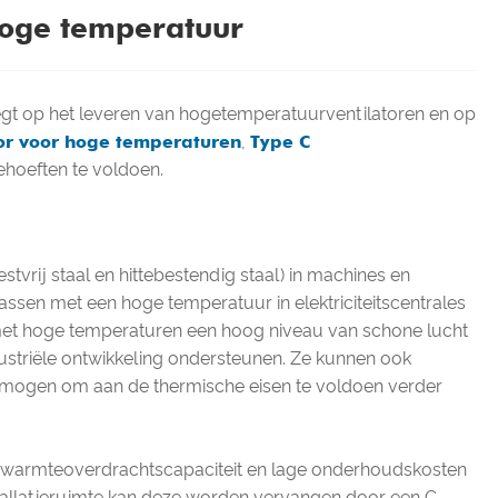
hoge temperatuur
legt op het leveren van hogetemperatuurventilatoren en op
tor voor hoge temperaturen
,
Type C
ehoeften te voldoen.
rij staal en hittebestendig staal) in machines en
sen met een hoge temperatuur in elektriciteitscentrales
en met hoge temperaturen een hoog niveau van schone lucht
triële ontwikkeling ondersteunen. Ze kunnen ook
rmogen om aan de thermische eisen te voldoen verder
e warmteoverdrachtscapaciteit en lage onderhoudskosten
stallatieruimte kan deze worden vervangen door een C-