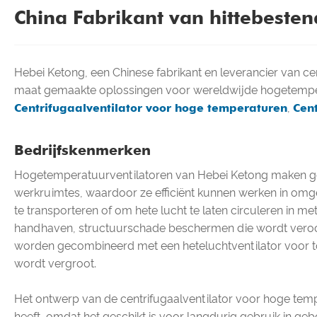
China Fabrikant van hittebesten
Hebei Ketong, een Chinese fabrikant en leverancier van c
maat gemaakte oplossingen voor wereldwijde hogetemper
Centrifugaalventilator voor hoge temperaturen
,
Cent
Bedrijfskenmerken
Hogetemperatuurventilatoren van Hebei Ketong maken gebru
werkruimtes, waardoor ze efficiënt kunnen werken in omg
te transporteren of om hete lucht te laten circuleren in 
handhaven, structuurschade beschermen die wordt veroo
worden gecombineerd met een heteluchtventilator voor t
wordt vergroot.
Het ontwerp van de centrifugaalventilator voor hoge te
heeft, omdat het geschikt is voor langdurig gebruik in g