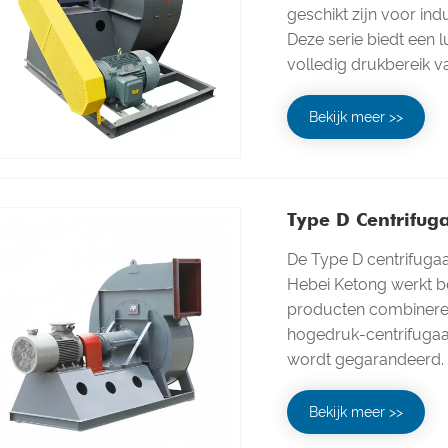
geschikt zijn voor in
Deze serie biedt een 
volledig drukbereik va
Bekijk meer >>
Type D Centrifug
De Type D centrifugaa
Hebei Ketong werkt 
producten combinere
hogedruk-centrifugaa
wordt gegarandeerd.
Bekijk meer >>