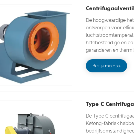
Centrifugaalventi
De hoogwaardige hetel
ontworpen voor effici
luchtstroomtemperatu
hittebestendige en c
garanderen en thermi
Bekijk meer >>
Type C Centrifug
De Type C centrifugaa
Ketong-fabriek hebben
bedrijfsomstandighe