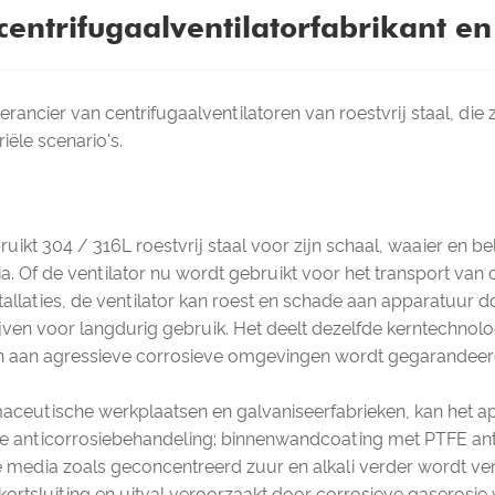
centrifugaalventilatorfabrikant en
erancier van centrifugaalventilatoren van roestvrij staal, d
ële scenario's.
ruikt 304 / 316L roestvrij staal voor zijn schaal, waaier en 
a. Of de ventilator nu wordt gebruikt voor het transport van 
tallaties, de ventilator kan roest en schade aan apparatuur
en voor langdurig gebruik. Het deelt dezelfde kerntechnolog
 aan agressieve corrosieve omgevingen wordt gegarandeer
rmaceutische werkplaatsen en galvaniseerfabrieken, kan het
de anticorrosiebehandeling: binnenwandcoating met PTFE ant
media zoals geconcentreerd zuur en alkali verder wordt verb
rtsluiting en uitval veroorzaakt door corrosieve gaserosie