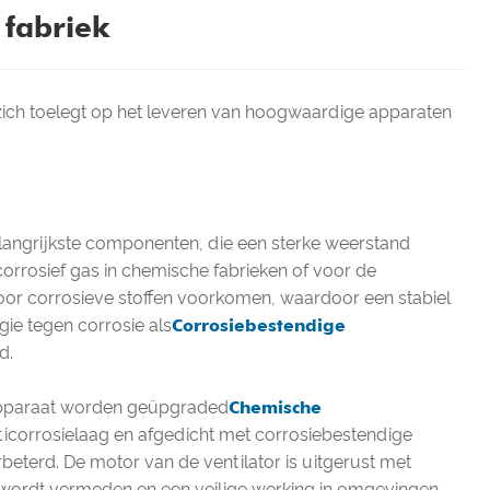
 fabriek
ie zich toelegt op het leveren van hoogwaardige apparaten
belangrijkste componenten, die een sterke weerstand
corrosief gas in chemische fabrieken of voor de
 door corrosieve stoffen voorkomen, waardoor een stabiel
ie tegen corrosie als
Corrosiebestendige
d.
 apparaat worden geüpgraded
Chemische
icorrosielaag en afgedicht met corrosiebestendige
eterd. De motor van de ventilator is uitgerust met
 wordt vermeden en een veilige werking in omgevingen