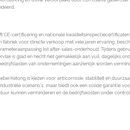
ndeerd.
ft CE-certificering en nationale kwaliteitsinspectiecertifica
en fabriek voor directe verkoop met vele jaren ervaring, besc
rameteraanpassing tot after-sales-onderhoud. Tijdens gebru
ervlak is glad en hecht niet gemakkelijk aan vuil, dagelijks 
bedrijfslasten van ondernemingen aanzienlijk worden vermin
ebei Ketong is kiezen voor anticorrosie, stabiliteit en duurza
industriële scenario's, maar biedt ook een solide garantie v
tuur kunnen verminderen en de bedrijfskosten onder contro