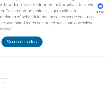
erde anticorrosiestructuur om betrouwbaar te werken in
en. De kerncomponenten zijn gemaakt van
E-Mail
egeringen of behandeld met beschermende coatings,
eve weerstand tegen een breed scala aan corrosieve
deerd.
Stuur onderzoek >>
»