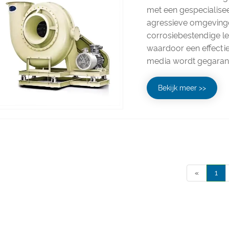
met een gespecialise
agressieve omgeving
corrosiebestendige l
waardoor een effecti
media wordt gegaran
Bekijk meer >>
«
1