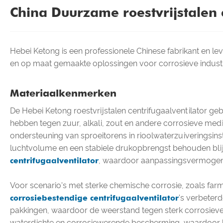
China Duurzame roestvrijstalen 
Hebei Ketong is een professionele Chinese fabrikant en lev
en op maat gemaakte oplossingen voor corrosieve industri
Materiaalkenmerken
De Hebei Ketong roestvrijstalen centrifugaalventilator geb
hebben tegen zuur, alkali, zout en andere corrosieve medi
ondersteuning van sproeitorens in rioolwaterzuiveringsins
luchtvolume en een stabiele drukopbrengst behouden blijv
centrifugaalventilator
, waardoor aanpassingsvermogen
Voor scenario's met sterke chemische corrosie, zoals fa
corrosiebestendige centrifugaalventilator
's verbeter
pakkingen, waardoor de weerstand tegen sterk corrosieve 
waterdichte en corrosiewerende bescherming, waardoor ko