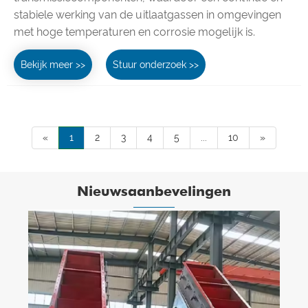
stabiele werking van de uitlaatgassen in omgevingen
met hoge temperaturen en corrosie mogelijk is.
Bekijk meer >>
Stuur onderzoek >>
«
1
2
3
4
5
...
10
»
Nieuwsaanbevelingen