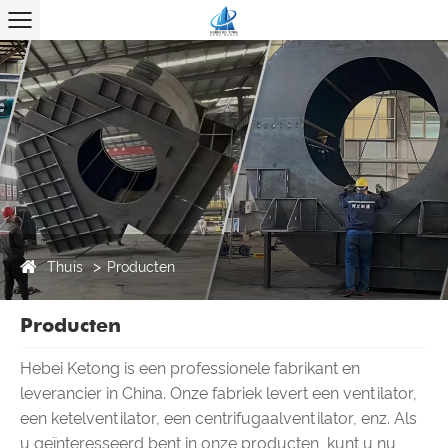
Thuis
Producten
Producten
Hebei Ketong is een professionele fabrikant en
leverancier in China. Onze fabriek levert een ventilator,
een ketelventilator, een centrifugaalventilator, enz. Als
u geïnteresseerd bent in onze producten, kunt u nu