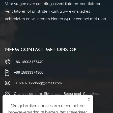
Voor vragen over centrifugaalventilatoren, ventilatoren,
ventilatoren of prijslijsten kunt u uw e-mailadres
achterlaten en wij nemen binnen 24 uur contact met u op.
NEEM CONTACT MET ONS OP
+86-18003177440
+86-15833374300
1192497966dong@gmail.com
Changboluo-dorp, Siying-stad, Botou-stad, Cangzhou,
X
provincie Hebei, China
We gebruiken cookies om u een betere
browse-ervaring te bieden, het siteverkeer