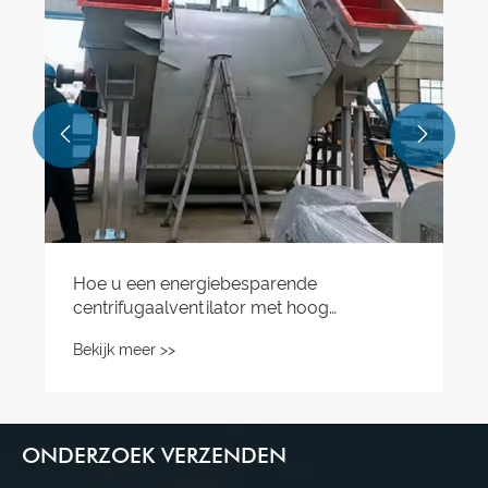


Hoe u een energiebesparende
centrifugaalventilator met hoog
rendement kiest: een professionele
Bekijk meer >>
selectiegids voor centrifugaalventilatoren
van het type F
ONDERZOEK VERZENDEN