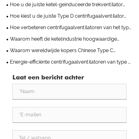
Hoe u de juiste ketel-geïnduceerde trekventilator
kiest voor industriële toepassingen
Hoe kiest u de juiste Type D centrifugaalventilator
voor uw industriële ventilatiesysteem?
Hoe verbeteren centrifugaalventilatoren van het type
A de ventilatie in magazijnen en logistieke centra?
Waarom heeft de ketelindustrie hoogwaardige
centrifugaalventilatoren nodig?
Waarom wereldwijde kopers Chinese Type C
centrifugaalventilatorfabrikanten kiezen voor
Energie-efficiënte centrifugaalventilatoren van type A
aangepaste projecten
helpen klanten de bedrijfskosten op de lange termijn te
Laat een bericht achter
verlagen