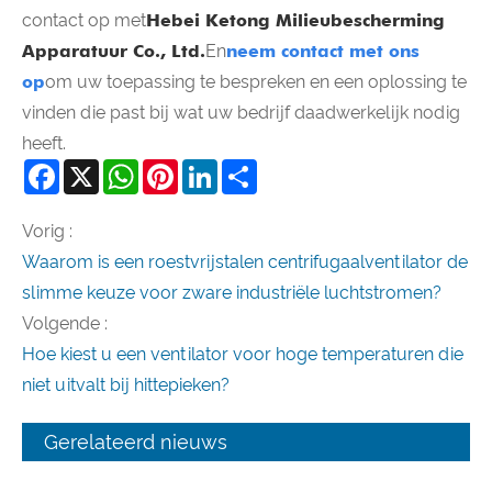
contact op met
Hebei Ketong Milieubescherming
Apparatuur Co., Ltd.
En
neem contact met ons
op
om uw toepassing te bespreken en een oplossing te
vinden die past bij wat uw bedrijf daadwerkelijk nodig
heeft.
Facebook
X
WhatsApp
Pinterest
LinkedIn
Share
Vorig :
Waarom is een roestvrijstalen centrifugaalventilator de
slimme keuze voor zware industriële luchtstromen?
Volgende :
Hoe kiest u een ventilator voor hoge temperaturen die
niet uitvalt bij hittepieken?
Gerelateerd nieuws