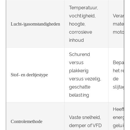
Temperatuur,
vochtigheid,
Verande
hoogte,
materia
Lucht-/gasomstandigheden
corrosieve
motorve
inhoud
Schurend
versus
Bepaalt 
plakkerig
het rein
Stof- en deeltjestype
versus vezelig,
de
geschatte
slijtag
belasting
Heeft i
Vaste snelheid,
energie
Controlemethode
demper of VFD
geluid e