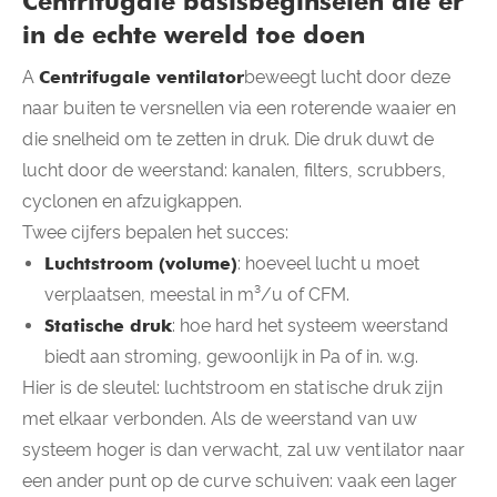
Centrifugale basisbeginselen die er
in de echte wereld toe doen
A
Centrifugale ventilator
beweegt lucht door deze
naar buiten te versnellen via een roterende waaier en
die snelheid om te zetten in druk. Die druk duwt de
lucht door de weerstand: kanalen, filters, scrubbers,
cyclonen en afzuigkappen.
Twee cijfers bepalen het succes:
Luchtstroom (volume)
: hoeveel lucht u moet
verplaatsen, meestal in m³/u of CFM.
Statische druk
: hoe hard het systeem weerstand
biedt aan stroming, gewoonlijk in Pa of in. w.g.
Hier is de sleutel: luchtstroom en statische druk zijn
met elkaar verbonden. Als de weerstand van uw
systeem hoger is dan verwacht, zal uw ventilator naar
een ander punt op de curve schuiven: vaak een lager