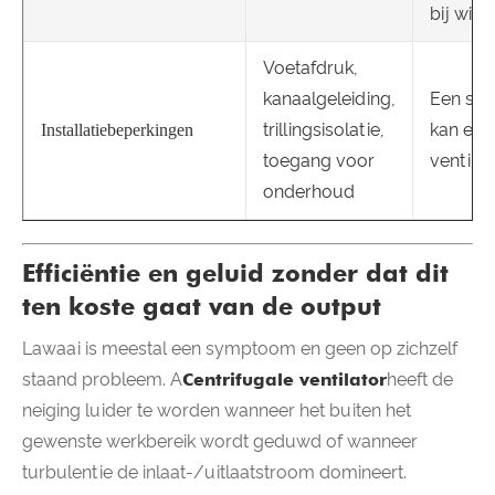
bij wis
Voetafdruk,
kanaalgeleiding,
Een slec
trillingsisolatie,
kan ee
Installatiebeperkingen
toegang voor
ventila
onderhoud
Efficiëntie en geluid zonder dat dit
ten koste gaat van de output
Lawaai is meestal een symptoom en geen op zichzelf
staand probleem. A
Centrifugale ventilator
heeft de
neiging luider te worden wanneer het buiten het
gewenste werkbereik wordt geduwd of wanneer
turbulentie de inlaat-/uitlaatstroom domineert.