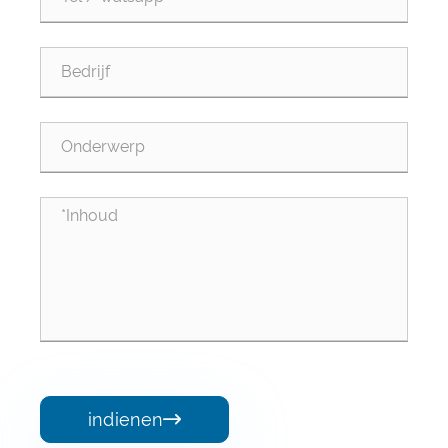
indienen
