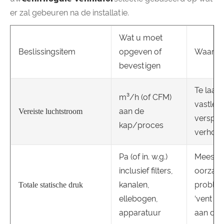
er zal gebeuren na de installatie.
Wat u moet
Beslissingsitem
opgeven of
Waarom 
bevestigen
Te laag 
m³/h (of CFM)
vastleg
aan de
Vereiste luchtstroom
verspilt
kap/proces
verhoog
Pa (of in. w.g.)
Meest 
inclusief filters,
oorzaak
kanalen,
proble
Totale statische druk
ellebogen,
‘ventila
apparatuur
aan de s