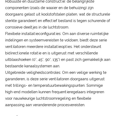
Robuuste en duurzame constructie: de belangrijkste
componenten (zoals de waaier en de behuizing) zijn
doorgaans gelast uit koolstofstalen platen, wat de structurele
sterkte garandeert en effectief bestand is tegen schurende of
corrosieve deeltjes in de luchtstroom.
Flexibele installatieconfiguraties: Om aan diverse ruimtelijke
indelingen en systeemvereisten te voldoen, biedt deze serie
ventilatoren meerdere installatieopties. Het ondersteunt
bidirectionele rotatie en is uitgerust met verschillende
uitblaashoeken (0°, 45°, 90°, 135°) en past zich gemakkelijk aan
bestaande kanaalsystemen aan.
Uitgebreide veiligheidscontroles: Om een ​​veilige werking te
garanderen, is deze serie ventilatoren doorgaans uitgerust
met trillings- en temperatuurbewakingspunten. Sommige
high-end modellen kunnen frequentieregelaars integreren
voor nauwkeurige luchtstroomregeling en flexibele
aanpassing aan veranderende procesvereisten.