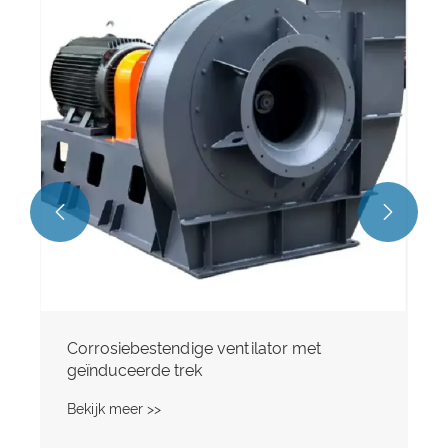
Ontzwav
trekvent
Bekijk me


rrosiebestendige ventilator met
ïnduceerde trek
ijk meer >>