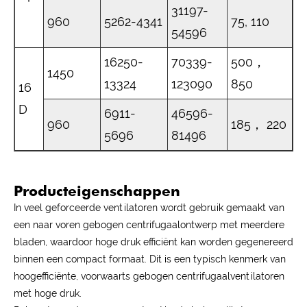
31197-
960
5262-4341
75, 110
54596
16250-
70339-
500，
1450
13324
123090
850
16
D
6911-
46596-
960
185， 220
5696
81496
Producteigenschappen
In veel geforceerde ventilatoren wordt gebruik gemaakt van
een naar voren gebogen centrifugaalontwerp met meerdere
bladen, waardoor hoge druk efficiënt kan worden gegenereerd
binnen een compact formaat. Dit is een typisch kenmerk van
hoogefficiënte, voorwaarts gebogen centrifugaalventilatoren
met hoge druk.