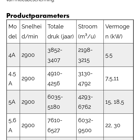
Productparameters
Mo
Snelhei
Totale
Stroom
Vermoge
del
d/min
druk (jaar)
(m³/u)
n (kW)
3852-
2198-
4A
2900
5.5
3407
3215
4,5
4910-
3130-
2900
7,5,11
A
4256
4792
6035-
4293-
5A
2900
15, 18,5
5180
6762
5,6
7610-
6032-
2900
22, 30
A
6527
9500