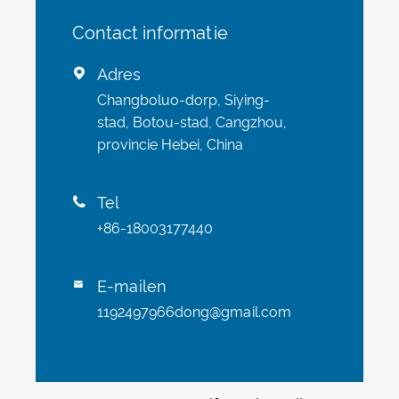
Contact informatie
Adres

Changboluo-dorp, Siying-
stad, Botou-stad, Cangzhou,
provincie Hebei, China
Tel

+86-18003177440
E-mailen

1192497966dong@gmail.com